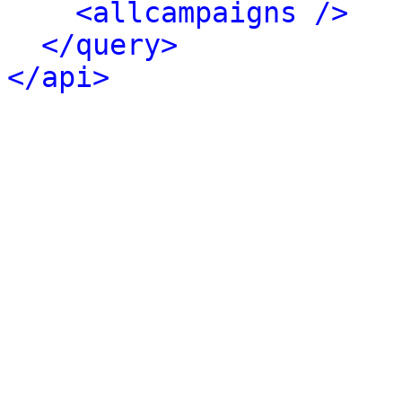
<allcampaigns />
</query>
</api>