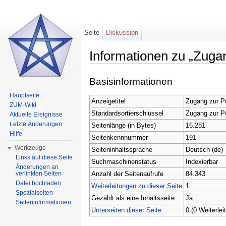
Seite
Diskussion
Informationen zu „Zugan
Wechseln zu:
Navigation
,
Suche
Basisinformationen
Hauptseite
Anzeigetitel
Zugang zur Po
ZUM-Wiki
Standardsortierschlüssel
Zugang zur Po
Aktuelle Ereignisse
Letzte Änderungen
Seitenlänge (in Bytes)
16.281
Hilfe
Seitenkennnummer
191
Werkzeuge
Seiteninhaltssprache
Deutsch (de)
Links auf diese Seite
Suchmaschinenstatus
Indexierbar
Änderungen an
Anzahl der Seitenaufrufe
84.343
verlinkten Seiten
Datei hochladen
Weiterleitungen zu dieser Seite
1
Spezialseiten
Gezählt als eine Inhaltsseite
Ja
Seiteninformationen
Unterseiten dieser Seite
0 (0 Weiterlei