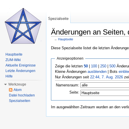
Spezialseite
Änderungen an Seiten, d
←
Hauptseite
Wechseln zu:
Navigation
,
Suche
Diese Spezialseite listet die letzten Änderunge
Hauptseite
Anzeigeoptionen
ZUM-Wiki
Aktuelle Ereignisse
Zeige die letzten
50
|
100
|
250
|
500
Änderun
Letzte Änderungen
Kleine Änderungen
ausblenden
| Bots
einbl
Hilfe
Nur Änderungen seit
22:44, 7. Aug. 2026
zei
Werkzeuge
Namensraum:
Atom
Seite:
Datei hochladen
Spezialseiten
Im ausgewählten Zeitraum wurden an den verl