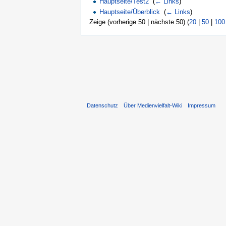
Hauptseite/Test2
‎
(
← Links
)
Hauptseite/Überblick
‎
(
← Links
)
Zeige (vorherige 50 | nächste 50) (
20
|
50
|
100
Datenschutz
Über Medienvielfalt-Wiki
Impressum